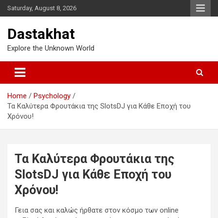
Saturday, August 8, 2026
Dastakhat
Explore the Unknown World
Home
Psychology
Τα Καλύτερα Φρουτάκια της SlotsDJ για Κάθε Εποχή του
Χρόνου!
Τα Καλύτερα Φρουτάκια της
SlotsDJ για Κάθε Εποχή του
Χρόνου!
Γεια σας και καλώς ήρθατε στον κόσμο των online