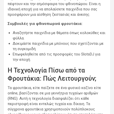
πέφτουν και την ατμόσφαιρα του φθινοπώρου. Είναι η
ιδανική εποχή για να απολαύσετε παιχνίδια που σας
προσφέρουν μια αίσθηση ζεστασιάς και άνεσης.
Συμβουλές για φθινοπωρινά φρουτάκια:
Αναζητήστε παιχνίδια με θέματα όπως κολοκύθες και
φύλλα.
Δοκιμάστε παιχνίδια με μπόνους που σχετίζονται με
τη συγκομιδή.
Επωφεληθείτε από τις προσφορές του SlotsDJ για
την εποχή.
Η Τεχνολογία Πίσω από τα
Φρουτάκια: Πώς Λειτουργούν;
Τα φρουτάκια, είτε παίζετε σε ένα φυσικό καζίνο είτε
online, βασίζονται σε μια γεννήτρια τυχαίων αριθμών
(RNG). Αυτή η τεχνολογία διασφαλίζει ότι κάθε
περιστροφή είναι εντελώς τυχαία και δίκαιη. Τα
σύγχρονα φρουτάκια χρησιμοποιούν πολύπλοκους