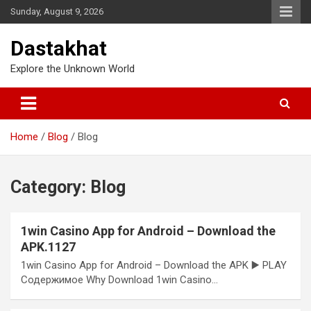
Sunday, August 9, 2026
Dastakhat
Explore the Unknown World
Home
Blog
Blog
Category:
Blog
1win Casino App for Android – Download the
APK.1127
1win Casino App for Android – Download the APK ▶️ PLAY
Содержимое Why Download 1win Casino…