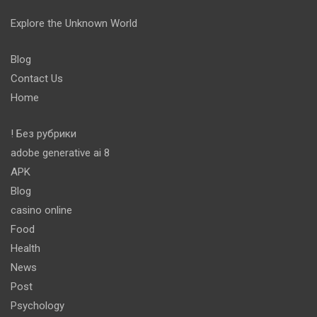
Explore the Unknown World
Blog
Contact Us
Home
! Без рубрики
adobe generative ai 8
APK
Blog
casino online
Food
Health
News
Post
Psychology