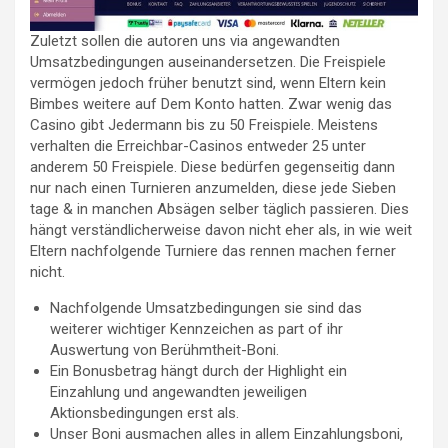
Zuletzt sollen die autoren uns via angewandten
Umsatzbedingungen auseinandersetzen. Die Freispiele
vermögen jedoch früher benutzt sind, wenn Eltern kein
Bimbes weitere auf Dem Konto hatten. Zwar wenig das
Casino gibt Jedermann bis zu 50 Freispiele. Meistens
verhalten die Erreichbar-Casinos entweder 25 unter
anderem 50 Freispiele. Diese bedürfen gegenseitig dann
nur nach einen Turnieren anzumelden, diese jede Sieben
tage & in manchen Absägen selber täglich passieren. Dies
hängt verständlicherweise davon nicht eher als, in wie weit
Eltern nachfolgende Turniere das rennen machen ferner
nicht.
Nachfolgende Umsatzbedingungen sie sind das
weiterer wichtiger Kennzeichen as part of ihr
Auswertung von Berühmtheit-Boni.
Ein Bonusbetrag hängt durch der Highlight ein
Einzahlung und angewandten jeweiligen
Aktionsbedingungen erst als.
Unser Boni ausmachen alles in allem Einzahlungsboni,