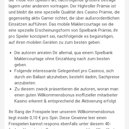
die Treue von Spielern an, nachfolgende größere Beträge
lagern unter anderem vortragen. Der Highroller Prämie ist
und bleibt die eine spezielle Qualität des Casino Prämie, die
gegenseitig aktiv Gamer richtet, die über außerordentlichen
Einsätzen aufführen. Das mobile Maklercourtage sei die
eine spezielle Erscheinungsform von Spielbank Prämie, ihr
pro Spieler konzipiert sei, nachfolgende es begünstigen,
auf ihren mobilen Geräten zu zum besten geben.
Die autoren anraten Dir allemal, qua einem Spielbank
Maklercourtage ohne Einzahlung nach zum besten
geben.
Folgende interessante Gelegenheit pro Casinos, sich
durch ein Ballast abzuheben, besteht dadrin, Sachpreise
anzubieten.
Zu diesem zweck präsentieren die autoren, woran man
einen guten Willkommensbonus inoffizieller mitarbeiter
Kasino erkennt & entsprechend die Aktivierung erfolgt.
Ihr Rang der Freispiele leer unserem Willkommensbonus
liegt inside 0,10 € pro Spin. Diese Gewinne leer einen
Freispielen kannst respons ebenfalls unter diesem 40-