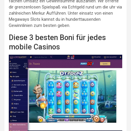
fachen Umsatz ein Gewinnsumme auszahlen. Wir offerte
dir grenzenlosen Spielspaß via Echtgeld rund um die uhr via
zahlreichen Merkur Aufführen. Unter einsatz von einen
Megaways Slots kannst du in hunderttausenden
Gewinnlinien zum besten geben.
Diese 3 besten Boni für jedes
mobile Casinos