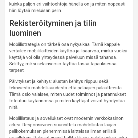
kuinka paljon eri vaihtoehtoja hänellä on ja miten nopeasti
hän löytää mieluisan pelin.
Rekisteröityminen ja tilin
luominen
Mobiilistrategia on tärkeä osa nykyaikaa. Tämä kappale
vertailee mobiililaitteiden käyttöä ja lisäarvoa, minkä vuoksi
käyttäjä voi olla yhteydessä palveluun missä tahansa.
Selittyy, miksi selainversio täyttää tässä tapauksessa
tarpeet.
Päivitykset ja kehitys: alustan kehitys riippuu sekä
teknisestä mahdollisuudesta että pelaajien palautteesta.
Tämä osio valaisee, miten uudet toiminnot ja parannukset
toteutuu käytännössä ja miten käyttäjät voivat hyödyntää
niitä.
Mobiililataus ja sovellukset ovat modernin verkkokasinon
arkea. Responsiivinen suunnittelu mahdollistaa laajan
pelikokemuksen pienemmissä laitteissa ilman erillisiä
sovelluksia. Pelaajat voivat hallita tiliään, selata pelejä sekä