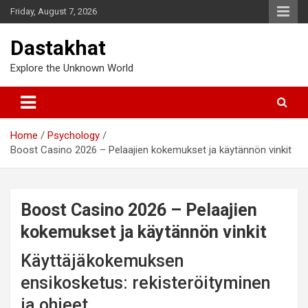
Friday, August 7, 2026
Dastakhat
Explore the Unknown World
Home
Psychology
Boost Casino 2026 – Pelaajien kokemukset ja käytännön vinkit
Boost Casino 2026 – Pelaajien
kokemukset ja käytännön vinkit
Käyttäjäkokemuksen
ensikosketus: rekisteröityminen
ja ohjeet