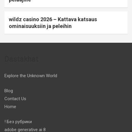
wildz casino 2026 – Kattava katsaus
ominaisuuksiin ja peleihin
Dastakhat
Explore the Unknown World
Blog
Contact Us
Home
! Без рубрики
adobe generative ai 8