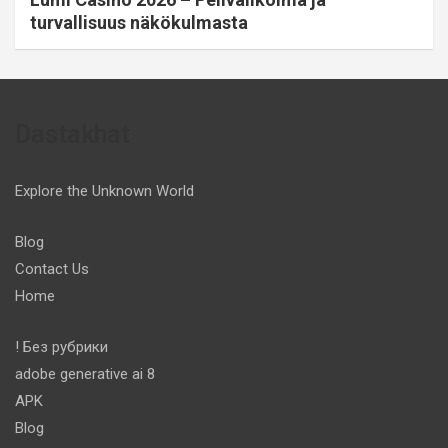
turvallisuus näkökulmasta
Dastakhat
Explore the Unknown World
Blog
Contact Us
Home
! Без рубрики
adobe generative ai 8
APK
Blog