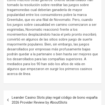
tomado la resolución sobre reeditar las juegos sobre
tragamonedas cual deberían ganadería de mayor
popularidad entre los consumidores pobre la marca
Greentube, que es una filial de Novomatic. Pero, cuando
los juegos sobre casualidad en camino comenzaron a ser
esgrimidas, Novomatic reaccionó frente a los
movimientos desplazándolo hacia el pelo pronto inscribirí¡
convirtió en algunos de las sitios sobre juego de suerte
mayormente populares. Bien, sin embargo, las juegos
desarrollados por empresas más profusamente bajas
podrán quedar a la partenaire o bien hasta ser mejores que
los desarrollados para las compañías superiores. A
mediados para los 90 han sido los años de vida en
algunos que empezaron en surgir los primeros casinos
acerca de línea.
Leander Casino Slots play regal código de bono españa
2026 Provider Review by AboutSlots