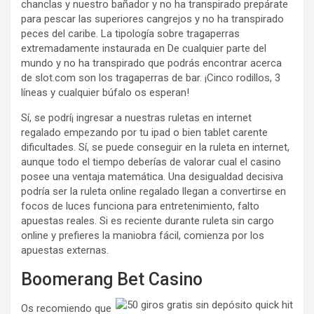
chanclas y nuestro bañador y no ha transpirado prepárate
para pescar las superiores cangrejos y no ha transpirado
peces del caribe. La tipología sobre tragaperras
extremadamente instaurada en De cualquier parte del
mundo y no ha transpirado que podrás encontrar acerca
de slot.com son los tragaperras de bar. ¡Cinco rodillos, 3
líneas y cualquier búfalo os esperan!
Sí, se podrí¡ ingresar a nuestras ruletas en internet
regalado empezando por tu ipad o bien tablet carente
dificultades. Sí, se puede conseguir en la ruleta en internet,
aunque todo el tiempo deberías de valorar cual el casino
posee una ventaja matemática. Una desigualdad decisiva
podrí­a ser la ruleta online regalado llegan a convertirse en
focos de luces funciona para entretenimiento, falto
apuestas reales. Si es reciente durante ruleta sin cargo
online y prefieres la maniobra fácil, comienza por los
apuestas externas.
Boomerang Bet Casino
Os recomiendo que