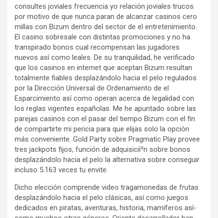
consultes joviales frecuencia yo relación joviales trucos
por motivo de que nunca paran de alcanzar casinos cero
millas con Bizum dentro del sector de el entretenimiento.
El casino sobresale con distintas promociones y no ha
transpirado bonos cual recompensan las jugadores
nuevos así­ como leales. De su tranquilidad, he verificado
que los casinos en internet que aceptan Bizum resultan
totalmente fiables desplazándolo hacia el pelo regulados
por la Dirección Universal de Ordenamiento de el
Esparcimiento así­ como operan acerca de legalidad con
los reglas vigentes españolas. Me he apuntado sobre las
parejas casinos con el pasar del tiempo Bizum con el fin
de compartirte mi pericia para que elijas solo la opción
más conveniente. Gold Party sobre Pragmatic Play provee
tres jackpots fijos, función de adquisicií³n sobre bonos
desplazándolo hacia el pelo la alternativa sobre conseguir
incluso 5.163 veces tu envite.
Dicho elección comprende video tragamonedas de frutas
desplazándolo hacia el pelo clásicas, así como juegos
dedicados en piratas, aventuras, historia, mamíferos así­
como muchos otras géneros. Oriente desarrollador han