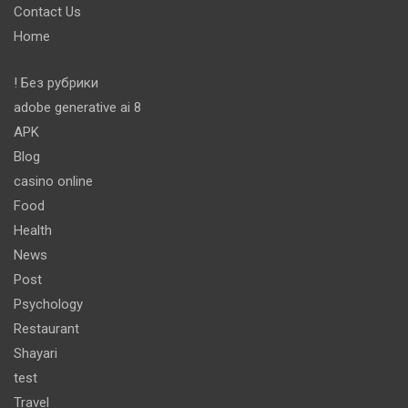
Contact Us
Home
! Без рубрики
adobe generative ai 8
APK
Blog
casino online
Food
Health
News
Post
Psychology
Restaurant
Shayari
test
Travel