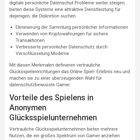
digitale persönliche Datenschut Probleme weiter steigen,
bieten diese Systeme eine attraktive Dienstleistung für
diejenigen, die Diskretion suchen.
Eliminierung der Sammlung persönlicher Informationen
Verwenden von Kryptowährungen für sichere
Transaktionen
Verbesserte persönlicher Datenschutz durch
Verschlüsselung Moderne
Mit diesen Merkmalen definieren vertrauliche
Glücksspieleinrichtungen das Online Spiel- Erlebnis neu und
machen sie zu einer überzeugenden Wahl für
datenschutzbewusste Gamer.
Vorteile des Spielens in
Anonymen
Glücksspielunternehmen
Vertrauliche Glücksspielunternehmen bieten mehrere
Nutzen, die ein großes Spektrum von Gamer anziehen.