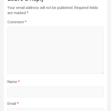
Your email address will not be published.
Required fields
are marked
*
Comment
*
Name
*
Email
*