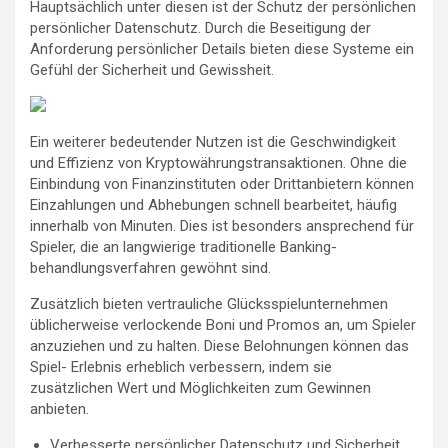
Hauptsächlich unter diesen ist der Schutz der persönlichen
persönlicher Datenschutz. Durch die Beseitigung der
Anforderung persönlicher Details bieten diese Systeme ein
Gefühl der Sicherheit und Gewissheit.
Ein weiterer bedeutender Nutzen ist die Geschwindigkeit
und Effizienz von Kryptowährungstransaktionen. Ohne die
Einbindung von Finanzinstituten oder Drittanbietern können
Einzahlungen und Abhebungen schnell bearbeitet, häufig
innerhalb von Minuten. Dies ist besonders ansprechend für
Spieler, die an langwierige traditionelle Banking-
behandlungsverfahren gewöhnt sind.
Zusätzlich bieten vertrauliche Glücksspielunternehmen
üblicherweise verlockende Boni und Promos an, um Spieler
anzuziehen und zu halten. Diese Belohnungen können das
Spiel- Erlebnis erheblich verbessern, indem sie
zusätzlichen Wert und Möglichkeiten zum Gewinnen
anbieten.
Verbesserte persönlicher Datenschutz und Sicherheit