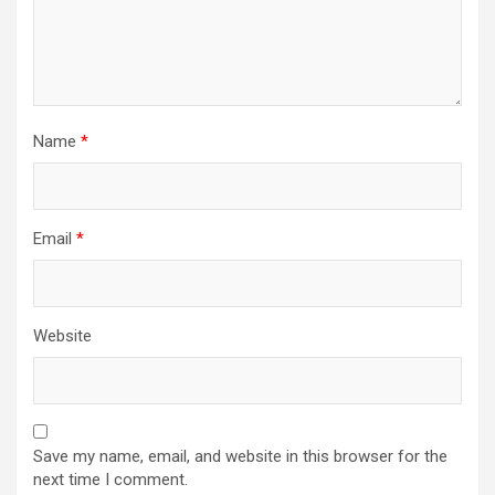
Name
*
Email
*
Website
Save my name, email, and website in this browser for the
next time I comment.