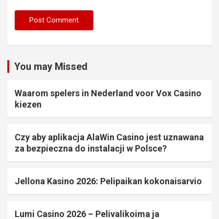
You may Missed
Waarom spelers in Nederland voor Vox Casino
kiezen
Czy aby aplikacja AlaWin Casino jest uznawana
za bezpieczna do instalacji w Polsce?
Jellona Kasino 2026: Pelipaikan kokonaisarvio
Lumi Casino 2026 – Pelivalikoima ja