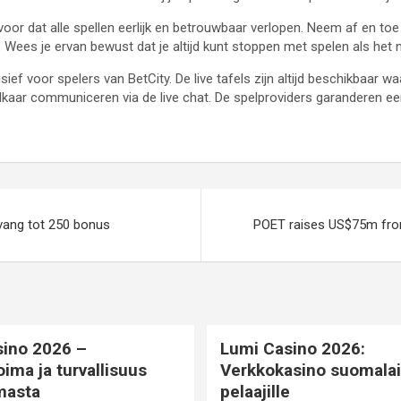
oor dat alle spellen eerlijk en betrouwbaar verlopen. Neem af en toe
. Wees je ervan bewust dat je altijd kunt stoppen met spelen als het n
usief voor spelers van BetCity. De live tafels zijn altijd beschikbaar 
elkaar communiceren via de live chat. De spelproviders garanderen e
tvang tot 250 bonus
POET raises US$75m from 
ino 2026 –
Lumi Casino 2026:
oima ja turvallisuus
Verkkokasino suomalais
masta
pelaajille