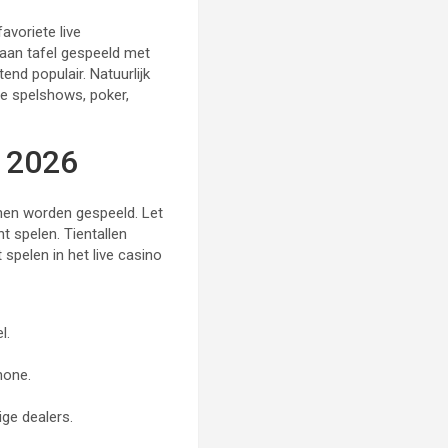
avoriete live
g aan tafel gespeeld met
end populair. Natuurlijk
de spelshows, poker,
h 2026
nen worden gespeeld. Let
t spelen. Tientallen
spelen in het live casino
l.
hone.
ige dealers.