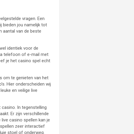
eelgestelde vragen. Een
 bieden jou namelijk tot
 aantal van de beste
jwel identiek voor de
ia telefoon of e-mail met
ef je het casino spel echt
 is om te genieten van het
no’s. Hier onderscheiden wij
euke en veilige live
casino. In tegenstelling
kt. Er zijn verschillende
live casino spellen kan je
spellen zeer interactief
 luie stoel of onderweg.