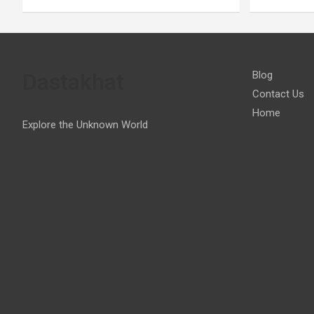
Dastakhat
Blog
Contact Us
Home
Explore the Unknown World