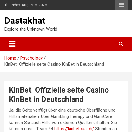
Thursday, August 6, 2026
Dastakhat
Explore the Unknown World
Home
Psychology
KinBet ️ Offizielle seite Casino KinBet in Deutschland
KinBet ️ Offizielle seite Casino
KinBet in Deutschland
Ja, die Seite verfügt über eine deutsche Oberfläche und
Hilfsmaterialien. Über GamblingTherapy und GamCare
können Sie auch Hilfe von externen Quellen erhalten. Sie
können unser Team 24
https://kinbetcas.ch/
Stunden am