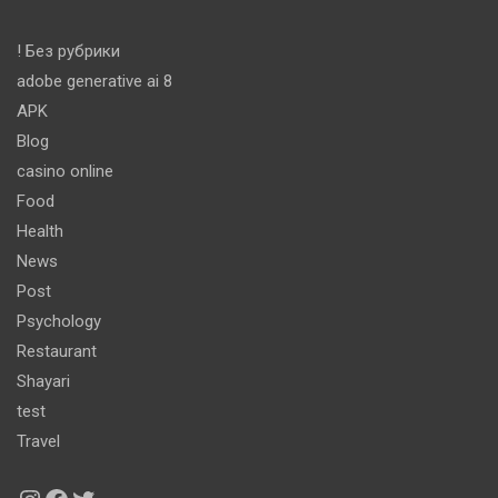
! Без рубрики
adobe generative ai 8
APK
Blog
casino online
Food
Health
News
Post
Psychology
Restaurant
Shayari
test
Travel