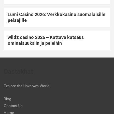
Lumi Casino 2026: Verkkokasino suomalaisille
pelaajille
wildz casino 2026 – Kattava katsaus
ominaisuuksiin ja peleihin
Dastakhat
Explore the Unknown World
Blog
Contact Us
Home