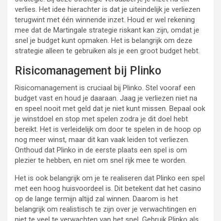
verlies. Het idee hierachter is dat je uiteindelijk je verliezen
terugwint met één winnende inzet. Houd er wel rekening
mee dat de Martingale strategie riskant kan zijn, omdat je
snel je budget kunt opmaken. Het is belangrijk om deze
strategie alleen te gebruiken als je een groot budget hebt.
Risicomanagement bij Plinko
Risicomanagement is cruciaal bij Plinko. Stel vooraf een
budget vast en houd je daaraan. Jaag je verliezen niet na
en speel nooit met geld dat je niet kunt missen. Bepaal ook
je winstdoel en stop met spelen zodra je dit doel hebt
bereikt. Het is verleidelijk om door te spelen in de hoop op
nog meer winst, maar dit kan vaak leiden tot verliezen.
Onthoud dat Plinko in de eerste plaats een spel is om
plezier te hebben, en niet om snel rijk mee te worden.
Het is ook belangrijk om je te realiseren dat Plinko een spel
met een hoog huisvoordeel is. Dit betekent dat het casino
op de lange termijn altijd zal winnen. Daarom is het
belangrijk om realistisch te zijn over je verwachtingen en
niet te veel te verwachten van het spel. Gebruik Plinko als