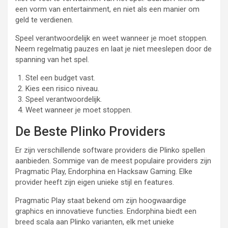
een vorm van entertainment, en niet als een manier om
geld te verdienen.
Speel verantwoordelijk en weet wanneer je moet stoppen.
Neem regelmatig pauzes en laat je niet meeslepen door de
spanning van het spel.
Stel een budget vast.
Kies een risico niveau.
Speel verantwoordelijk.
Weet wanneer je moet stoppen.
De Beste Plinko Providers
Er zijn verschillende software providers die Plinko spellen
aanbieden. Sommige van de meest populaire providers zijn
Pragmatic Play, Endorphina en Hacksaw Gaming. Elke
provider heeft zijn eigen unieke stijl en features.
Pragmatic Play staat bekend om zijn hoogwaardige
graphics en innovatieve functies. Endorphina biedt een
breed scala aan Plinko varianten, elk met unieke