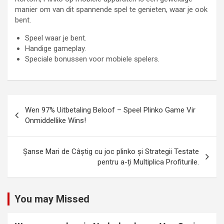
manier om van dit spannende spel te genieten, waar je ook
bent.
Speel waar je bent.
Handige gameplay.
Speciale bonussen voor mobiele spelers.
Wen 97% Uitbetaling Beloof – Speel Plinko Game Vir
Onmiddellike Wins!
Șanse Mari de Câștig cu joc plinko și Strategii Testate
pentru a-ți Multiplica Profiturile.
You may Missed