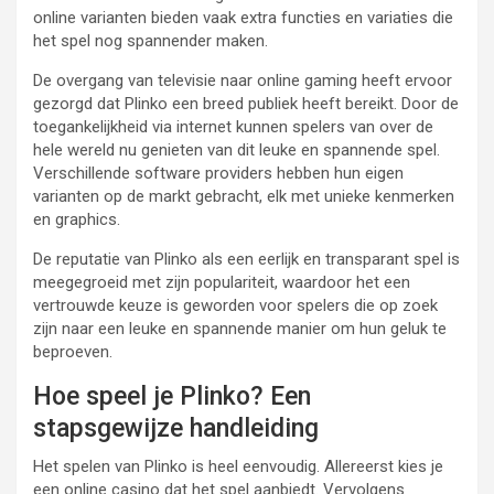
online varianten bieden vaak extra functies en variaties die
het spel nog spannender maken.
De overgang van televisie naar online gaming heeft ervoor
gezorgd dat Plinko een breed publiek heeft bereikt. Door de
toegankelijkheid via internet kunnen spelers van over de
hele wereld nu genieten van dit leuke en spannende spel.
Verschillende software providers hebben hun eigen
varianten op de markt gebracht, elk met unieke kenmerken
en graphics.
De reputatie van Plinko als een eerlijk en transparant spel is
meegegroeid met zijn populariteit, waardoor het een
vertrouwde keuze is geworden voor spelers die op zoek
zijn naar een leuke en spannende manier om hun geluk te
beproeven.
Hoe speel je Plinko? Een
stapsgewijze handleiding
Het spelen van Plinko is heel eenvoudig. Allereerst kies je
een online casino dat het spel aanbiedt. Vervolgens