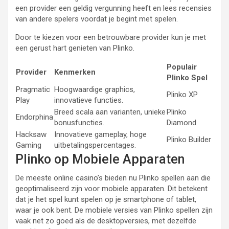
een provider een geldig vergunning heeft en lees recensies
van andere spelers voordat je begint met spelen.
Door te kiezen voor een betrouwbare provider kun je met
een gerust hart genieten van Plinko.
Populair
Provider
Kenmerken
Plinko Spel
Pragmatic
Hoogwaardige graphics,
Plinko XP
Play
innovatieve functies.
Breed scala aan varianten, unieke
Plinko
Endorphina
bonusfuncties.
Diamond
Hacksaw
Innovatieve gameplay, hoge
Plinko Builder
Gaming
uitbetalingspercentages.
Plinko op Mobiele Apparaten
De meeste online casino’s bieden nu Plinko spellen aan die
geoptimaliseerd zijn voor mobiele apparaten. Dit betekent
dat je het spel kunt spelen op je smartphone of tablet,
waar je ook bent. De mobiele versies van Plinko spellen zijn
vaak net zo goed als de desktopversies, met dezelfde