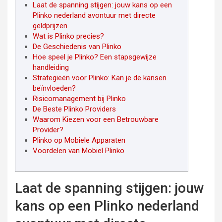
Laat de spanning stijgen: jouw kans op een
Plinko nederland avontuur met directe
geldprijzen.
Wat is Plinko precies?
De Geschiedenis van Plinko
Hoe speel je Plinko? Een stapsgewijze
handleiding
Strategieën voor Plinko: Kan je de kansen
beïnvloeden?
Risicomanagement bij Plinko
De Beste Plinko Providers
Waarom Kiezen voor een Betrouwbare
Provider?
Plinko op Mobiele Apparaten
Voordelen van Mobiel Plinko
Laat de spanning stijgen: jouw
kans op een Plinko nederland