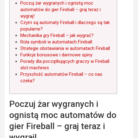
Poczuj żar wygranych i ognistą moc
automatów do gier Fireball – graj teraz i
wygraj!
Czym są automaty Fireball i dlaczego są tak
popularne?
Mechanika gry Fireball – jak wygrać?
Rola symboli w automatach Fireball
Strategie obstawiania w automatach Fireball
Funkcje bonusowe i darmowe spiny
Porady dla początkujących graczy w Fireball
slot machines
Przyszłość automatów Fireball – co nas
czeka?
Poczuj żar wygranych i
ognistą moc automatów do
gier Fireball – graj teraz i
wygraj!