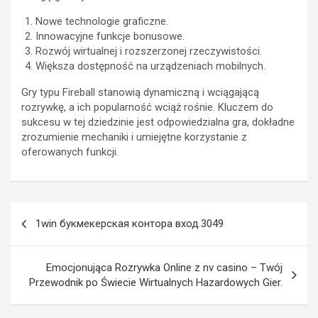
Nowe technologie graficzne.
Innowacyjne funkcje bonusowe.
Rozwój wirtualnej i rozszerzonej rzeczywistości.
Większa dostępność na urządzeniach mobilnych.
Gry typu Fireball stanowią dynamiczną i wciągającą
rozrywkę, a ich popularność wciąż rośnie. Kluczem do
sukcesu w tej dziedzinie jest odpowiedzialna gra, dokładne
zrozumienie mechaniki i umiejętne korzystanie z
oferowanych funkcji.
1win букмекерская контора вход.3049
Emocjonująca Rozrywka Online z nv casino – Twój
Przewodnik po Świecie Wirtualnych Hazardowych Gier.