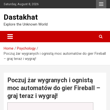
Saturday, August 8, 2026
Dastakhat
Explore the Unknown World
Home
Psychology
Poczuj żar wygranych i ognistą moc automatów do gier Fireball
– graj teraz i wygraj!
Poczuj żar wygranych i ognistą
moc automatów do gier Fireball –
graj teraz i wygraj!