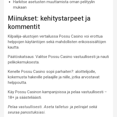
Harkitse asetusten muuttamista oman pelityylin
mukaan
Miinukset: kehitystarpeet ja
kommentit
Kilpailija-alustojen vertailussa Possu Casino voi erottua
helppojen käytäntöjen sekä mahdollisten erikoissisältöjen
kautta.
Päätöskatsaus: Valitse Possu Casino vastuullisesti ja nauti
pelikokemuksesta.
Kenelle Possu Casino sopii parhaiten?: aloittelijoille,
kokemusta hakeville pelaajille ja niille, jotka arvostavat
helppoutta.
Käy Possu Casinon kampanjoissa ja pelaa vastuullisesti –
18+ ja säästeliäästi.
Pelaa vastuullisesti. Aseta talletus- ja pelirajat sekä
seuraa panostuksiasi.