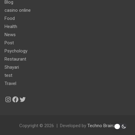
Blog
casino online
Food
Health
News
Post
Psychology
Restaurant
Shayari
test
Travel
Copyright © 2026
Developed by
Techno Brainz