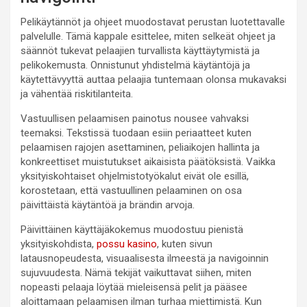
Pelikäytännöt ja ohjeet muodostavat perustan luotettavalle
palvelulle. Tämä kappale esittelee, miten selkeät ohjeet ja
säännöt tukevat pelaajien turvallista käyttäytymistä ja
pelikokemusta. Onnistunut yhdistelmä käytäntöjä ja
käytettävyyttä auttaa pelaajia tuntemaan olonsa mukavaksi
ja vähentää riskitilanteita.
Vastuullisen pelaamisen painotus nousee vahvaksi
teemaksi. Tekstissä tuodaan esiin periaatteet kuten
pelaamisen rajojen asettaminen, peliaikojen hallinta ja
konkreettiset muistutukset aikaisista päätöksistä. Vaikka
yksityiskohtaiset ohjelmistotyökalut eivät ole esillä,
korostetaan, että vastuullinen pelaaminen on osa
päivittäistä käytäntöä ja brändin arvoja.
Päivittäinen käyttäjäkokemus muodostuu pienistä
yksityiskohdista,
possu kasino
, kuten sivun
latausnopeudesta, visuaalisesta ilmeestä ja navigoinnin
sujuvuudesta. Nämä tekijät vaikuttavat siihen, miten
nopeasti pelaaja löytää mieleisensä pelit ja pääsee
aloittamaan pelaamisen ilman turhaa miettimistä. Kun