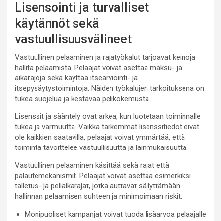
Lisensointi ja turvalliset
käytännöt sekä
vastuullisuusvälineet
Vastuullinen pelaaminen ja rajatyökalut tarjoavat keinoja
hallita pelaamista. Pelaajat voivat asettaa maksu- ja
aikarajoja sekä käyttää itsearviointi- ja
itsepysäytystoimintoja. Näiden työkalujen tarkoituksena on
tukea suojelua ja kestävää pelikokemusta.
Lisenssit ja sääntely ovat arkea, kun luotetaan toiminnalle
tukea ja varmuutta. Vaikka tarkemmat lisenssitiedot eivät
ole kaikkien saatavilla, pelaajat voivat ymmärtää, että
toiminta tavoittelee vastuullisuutta ja lainmukaisuutta.
Vastuullinen pelaaminen käsittää sekä rajat että
palautemekanismit. Pelaajat voivat asettaa esimerkiksi
talletus- ja peliaikarajat, jotka auttavat säilyttämään
hallinnan pelaamisen suhteen ja minimoimaan riskit.
Monipuoliset kampanjat voivat tuoda lisäarvoa pelaajalle