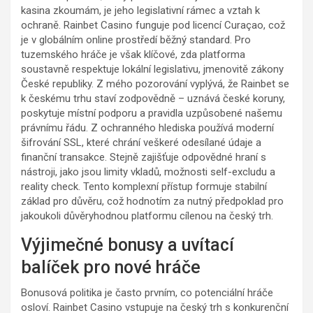
kasina zkoumám, je jeho legislativní rámec a vztah k
ochraně. Rainbet Casino funguje pod licencí Curaçao, což
je v globálním online prostředí běžný standard. Pro
tuzemského hráče je však klíčové, zda platforma
soustavně respektuje lokální legislativu, jmenovitě zákony
České republiky. Z mého pozorování vyplývá, že Rainbet se
k českému trhu staví zodpovědně – uznává české koruny,
poskytuje místní podporu a pravidla uzpůsobené našemu
právnímu řádu. Z ochranného hlediska používá moderní
šifrování SSL, které chrání veškeré odesílané údaje a
finanční transakce. Stejně zajišťuje odpovědné hraní s
nástroji, jako jsou limity vkladů, možnosti self-excludu a
reality check. Tento komplexní přístup formuje stabilní
základ pro důvěru, což hodnotím za nutný předpoklad pro
jakoukoli důvěryhodnou platformu cílenou na český trh.
Výjimečné bonusy a uvítací
balíček pro nové hráče
Bonusová politika je často prvním, co potenciální hráče
osloví. Rainbet Casino vstupuje na český trh s konkurenční