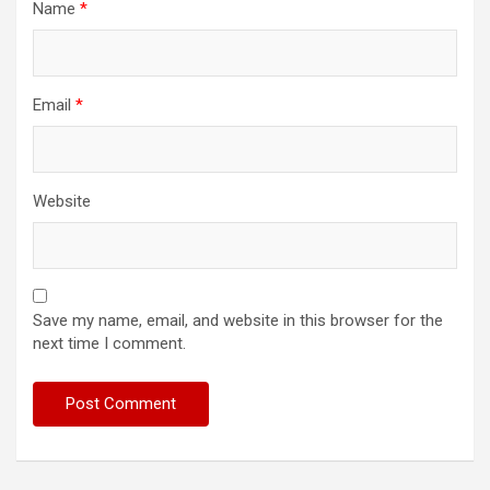
Name
*
Email
*
Website
Save my name, email, and website in this browser for the
next time I comment.