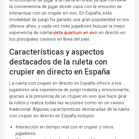
emocionante de jugar a la ruleta en línea, ya que combina
la conveniencia de jugar desde casa con la emoción de
interactuar con un crupier en vivo. En España, esta
modalidad de juego ha ganado una gran popularidad en los
últimos años, y cada vez más jugadores buscan la mejor
experiencia de ruleta
ruleta
quantum en vivo
en directo en
los principales casinos en línea del país.
Características y aspectos
destacados de la ruleta con
crupier en directo en España
La ruleta con crupier en directo en España ofrece a los
jugadores una experiencia de juego realista y emocionante,
gracias a la presencia de un crupier en vivo que hace girar
la ruleta y realiza todas las acciones como en un casino
tradicional. Algunas características destacadas de la ruleta
con crupier en directo en España incluyen:
Interacción en tiempo real con el crupier y otros
jugadores