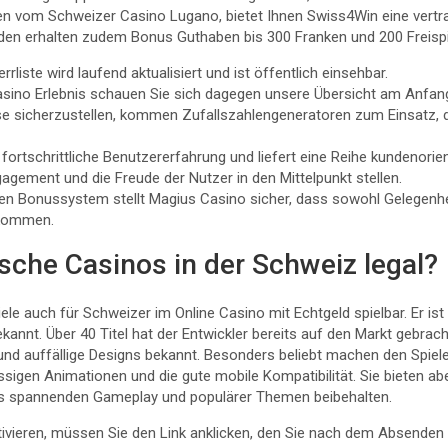
eben vom Schweizer Casino Lugano, bietet Ihnen Swiss4Win eine vert
en erhalten zudem Bonus Guthaben bis 300 Franken und 200 Freispi
rliste wird laufend aktualisiert und ist öffentlich einsehbar.
asino Erlebnis schauen Sie sich dagegen unsere Übersicht am Anfang
se sicherzustellen, kommen Zufallszahlengeneratoren zum Einsatz, 
fortschrittliche Benutzererfahrung und liefert eine Reihe kundenorie
agement und die Freude der Nutzer in den Mittelpunkt stellen.
n Bonussystem stellt Magius Casino sicher, dass sowohl Gelegenhei
 kommen.
sche Casinos in der Schweiz legal?
ele auch für Schweizer im Online Casino mit Echtgeld spielbar. Er ist
kannt. Über 40 Titel hat der Entwickler bereits auf den Markt gebrach
und auffällige Designs bekannt. Besonders beliebt machen den Spiele
ssigen Animationen und die gute mobile Kompatibilität. Sie bieten abe
nes spannenden Gameplay und populärer Themen beibehalten.
ivieren, müssen Sie den Link anklicken, den Sie nach dem Absenden