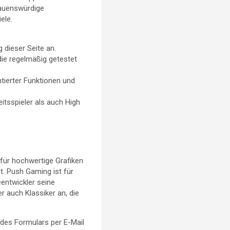
rauenswürdige
ele.
 dieser Seite an.
die regelmäßig getestet
ntierter Funktionen und
tsspieler als auch High
 für hochwertige Grafiken
t. Push Gaming ist für
entwickler seine
r auch Klassiker an, die
 des Formulars per E-Mail