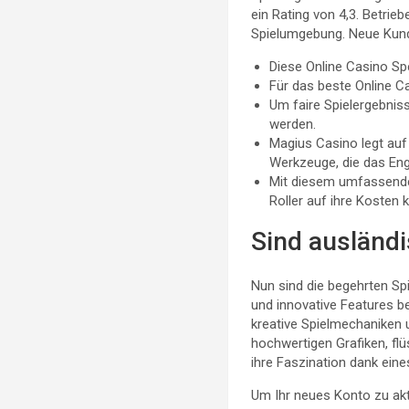
ein Rating von 4,3. Betri
Spielumgebung. Neue Kund
Diese Online Casino Sper
Für das beste Online C
Um faire Spielergebnis
werden.
Magius Casino legt auf 
Werkzeuge, die das Eng
Mit diesem umfassende
Roller auf ihre Kosten
Sind ausländi
Nun sind die begehrten Spi
und innovative Features be
kreative Spielmechaniken 
hochwertigen Grafiken, flü
ihre Faszination dank ei
Um Ihr neues Konto zu akt