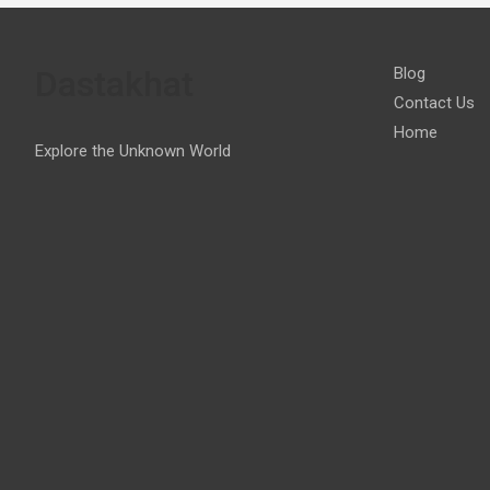
Dastakhat
Blog
Contact Us
Home
Explore the Unknown World