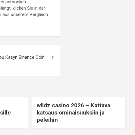
uch persönlich
ngt, klicken Sie in der
um aus unserem Vergleich
bu Kasyn Binance Coin
wildz casino 2026 – Kattava
ille
katsaus ominaisuuksiin ja
peleihin