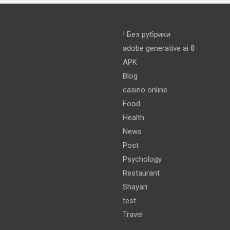
! Без рубрики
adobe generative ai 8
APK
Blog
casino online
Food
Health
News
Post
Psychology
Restaurant
Shayari
test
Travel