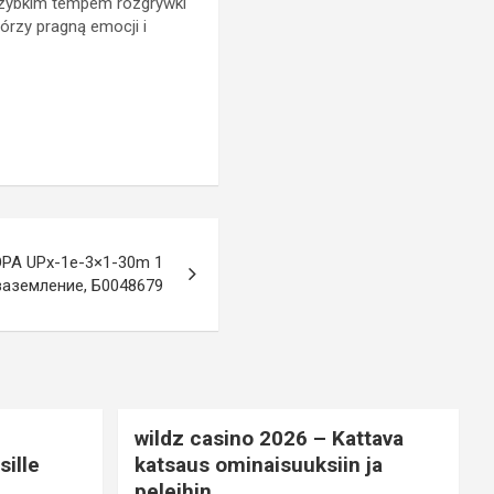
 szybkim tempem rozgrywki
órzy pragną emocji i
ЭРА UPx-1e-3×1-30m 1
 заземление, Б0048679
wildz casino 2026 – Kattava
ille
katsaus ominaisuuksiin ja
peleihin