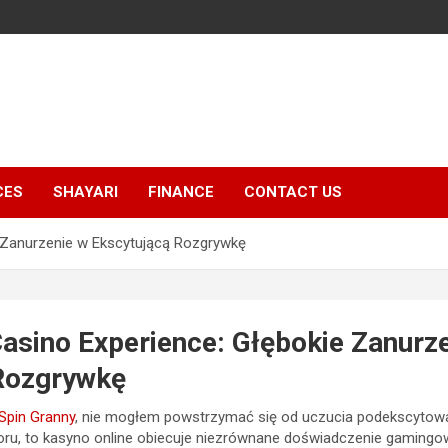
CES
SHAYARI
FINANCE
CONTACT US
e Zanurzenie w Ekscytującą Rozgrywkę
asino Experience: Głębokie Zanurz
Rozgrywkę
Spin Granny
, nie mogłem powstrzymać się od uczucia podekscytowan
ru, to kasyno online obiecuje niezrównane doświadczenie gamingo