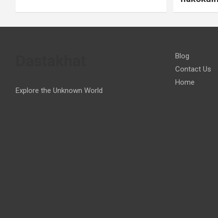
Dastakhat
Blog
Contact Us
Home
Explore the Unknown World