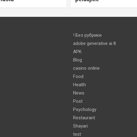
! Без рубрики
adobe generative ai 8
APK
Blog
casino online
Food
Health
News
Post
Psychology
Restaurant
Shayari
test