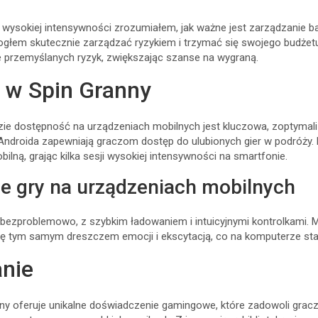
wysokiej intensywności zrozumiałem, jak ważne jest zarządzanie bank
mogłem skutecznie zarządzać ryzykiem i trzymać się swojego budżetu
 przemyślanych ryzyk, zwiększając szanse na wygraną.
 w Spin Granny
dzie dostępność na urządzeniach mobilnych jest kluczowa, zoptymal
 Androida zapewniają graczom dostęp do ulubionych gier w podróży
ilną, grając kilka sesji wysokiej intensywności na smartfonie.
e gry na urządzeniach mobilnych
a bezproblemowo, z szybkim ładowaniem i intuicyjnymi kontrolkami.
 się tym samym dreszczem emocji i ekscytacją, co na komputerze st
nie
y oferuje unikalne doświadczenie gamingowe, które zadowoli gracz