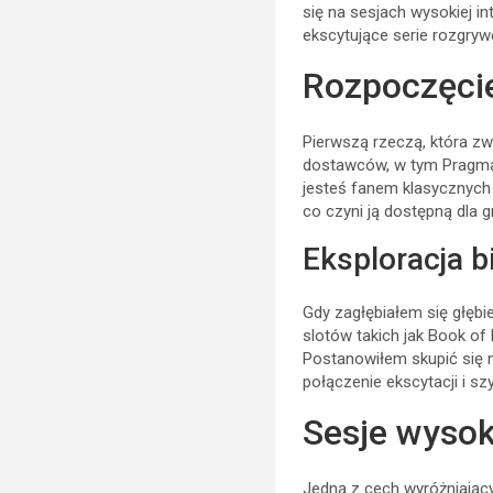
się na sesjach wysokiej i
ekscytujące serie rozgryw
Rozpoczęcie
Pierwszą rzeczą, która z
dostawców, w tym Pragmati
jesteś fanem klasycznych s
co czyni ją dostępną dla g
Eksploracja bi
Gdy zagłębiałem się głębi
slotów takich jak Book of D
Postanowiłem skupić się n
połączenie ekscytacji i sz
Sesje wysok
Jedną z cech wyróżniający