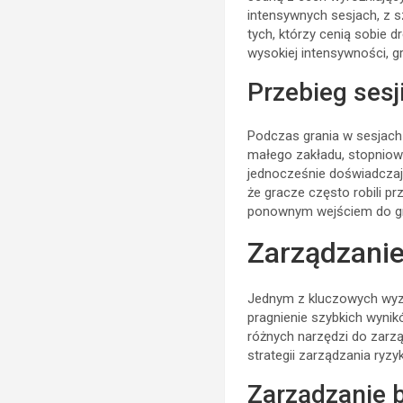
intensywnych sesjach, z s
tych, którzy cenią sobie
wysokiej intensywności, gr
Przebieg sesj
Podczas grania w sesjach
małego zakładu, stopniowo
jednocześnie doświadcza
że gracze często robili pr
ponownym wejściem do gr
Zarządzanie
Jednym z kluczowych wyzw
pragnienie szybkich wyni
różnych narzędzi do zarzą
strategii zarządzania ryzyk
Zarządzanie b