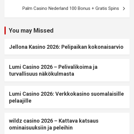
Palm Casino Nederland 100 Bonus + Gratis Spins
You may Missed
Jellona Kasino 2026: Pelipaikan kokonaisarvio
Lumi Casino 2026 – Pelivalikoima ja
turvallisuus näkökulmasta
Lumi Casino 2026: Verkkokasino suomalaisille
pelaajille
wildz casino 2026 – Kattava katsaus
ominaisuuksiin ja peleihin