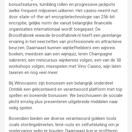
bonusfeatures, tumbling rollen en progressive jackpots
welke frequent miljoenen uitkeren. Het casino neemt nut
door state-of-the-art encryptietechnologie van 256-bit
encryptie, gelijke norm die vanuit belangrijke financiële
organisaties internationaal wordt toegepast. De
Broodfabriek www.de-broodfabriek.nl heeft een jarenlange
ervaring in het neerzetten van professionele en attractieve
beurzen. Daarnaast kunnen wijnliefhebbers een wijnreis
boeken, meedoen aan een wijnquiz, leren Champagne
sabreren, een minicursus wijnkennis volgen, een van de 50
workshops volgen, meespelen met Vino Casino, wijn laten
taxeren en nog veel meer.
Bij Winocasino zijn bonussen een belangrijk onderdeel.
Ontdek een gelicentieerd en verantwoord platform met top
spellen en boeiende bonussen. We beschouwen de sociale
plicht ernstig plus presenteren uitgebreide middelen naar
veilig spelen.
Bovendien bieden we diverse verantwoord gokken tools
zoals stortingslimieten, time-outs en zelfuitsluiting om je
spelervaring veilig te houden. Daarnaast kun je profiteren