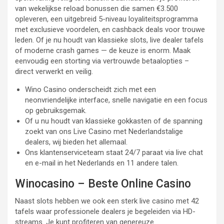
van wekelijkse reload bonussen die samen €3.500
opleveren, een uitgebreid 5-niveau loyaliteitsprogramma
met exclusieve voordelen, en cashback deals voor trouwe
leden. Of je nu houdt van klassieke slots, live dealer tafels
of moderne crash games — de keuze is enorm. Maak
eenvoudig een storting via vertrouwde betaalopties –
direct verwerkt en veilig.
Wino Casino onderscheidt zich met een
neonvriendelijke interface, snelle navigatie en een focus
op gebruiksgemak.
Of u nu houdt van klassieke gokkasten of de spanning
zoekt van ons Live Casino met Nederlandstalige
dealers, wij bieden het allemaal.
Ons klantenserviceteam staat 24/7 paraat via live chat
en e-mail in het Nederlands en 11 andere talen.
Winocasino – Beste Online Casino
Naast slots hebben we ook een sterk live casino met 42
tafels waar professionele dealers je begeleiden via HD-
streams. Je kunt profiteren van genereuze