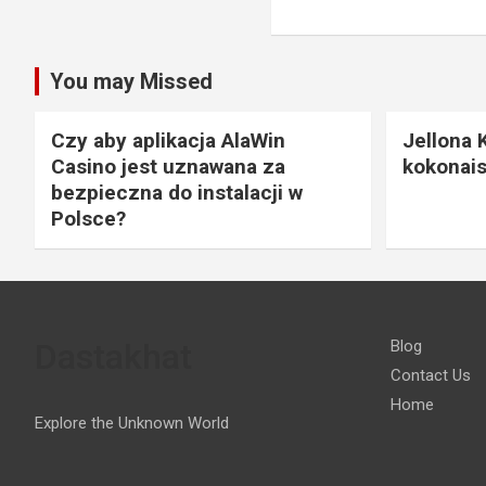
You may Missed
Czy aby aplikacja AlaWin
Jellona 
Casino jest uznawana za
kokonais
bezpieczna do instalacji w
Polsce?
Dastakhat
Blog
Contact Us
Home
Explore the Unknown World