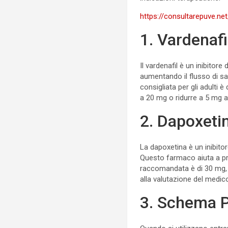
https://consultarepuve.ne
1. Vardenafi
Il vardenafil è un inibitore
aumentando il flusso di s
consigliata per gli adulti 
a 20 mg o ridurre a 5 mg a 
2. Dapoxeti
La dapoxetina è un inibitor
Questo farmaco aiuta a pro
raccomandata è di 30 mg, a
alla valutazione del medic
3. Schema 