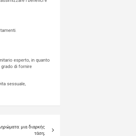
assimizzare i benefici e
stamenti.
nitario esperto, in quanto
 grado di fornire
vita sessuale,
ληρώματα: μια διαρκής
τάση;