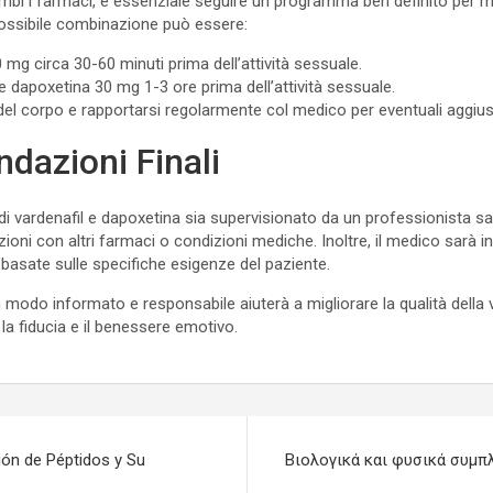
mbi i farmaci, è essenziale seguire un programma ben definito per m
possibile combinazione può essere:
mg circa 30-60 minuti prima dell’attività sessuale.
 dapoxetina 30 mg 1-3 ore prima dell’attività sessuale.
del corpo e rapportarsi regolarmente col medico per eventuali aggiu
dazioni Finali
i vardenafil e dapoxetina sia supervisionato da un professionista sa
oni con altri farmaci o condizioni mediche. Inoltre, il medico sarà in
 basate sulle specifiche esigenze del paziente.
n modo informato e responsabile aiuterà a migliorare la qualità della 
la fiducia e il benessere emotivo.
ión de Péptidos y Su
Βιολογικά και φυσικά συμπ