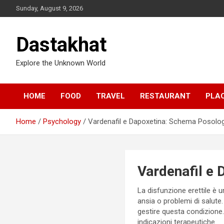
Sunday, August 9, 2026
Dastakhat
Explore the Unknown World
HOME
FOOD
TRAVEL
RESTAURANT
PLA
Home
Psychology
Vardenafil e Dapoxetina: Schema Posolog
Vardenafil e 
La disfunzione erettile è 
ansia o problemi di salute.
gestire questa condizione
indicazioni terapeutiche.