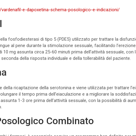
t/vardenafil-e-dapoxetina-schema-posologico-e-indicazioni/
l
 della fosfodiesterasi di tipo 5 (PDE5) utilizzato per trattare la disfunz
angue al pene durante la stimolazione sessuale, facilitando l’erezio
è di 10 mg assunta circa 25-60 minuti prima dell’attività sessuale, con 
seconda della risposta individuale e della tollerabilità del paziente.
na
e della ricaptazione della serotonina e viene utilizzata per trattare l’
lungare il tempo prima dell’eiaculazione e a migliorare la soddisfa
ssunta 1-3 ore prima dell’attività sessuale, con la possibilità di a
o.
Posologico Combinato