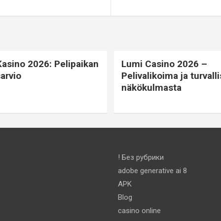
Kasino 2026: Pelipaikan
Lumi Casino 2026 –
arvio
Pelivalikoima ja turvall
näkökulmasta
! Без рубрики
adobe generative ai 8
APK
Blog
casino online