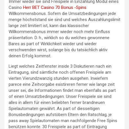
Immer wieder sie sind Freispiele in Einzahlung Modul eines
Casino
Herr BET Casino 70 Bonus -Spins
Willkommensbonus. Sofern die Umsatzbedingungen jede
menge höchststand sie sind und welches Auszahlungslimit
lange zeit limitiert ist, kann das klassischer
Willkommensbonus immer wieder noch mehr Einfluss
präsentation. D. h., wirklich so du welches gewonnene
Bares as part of Wirklichkeit wieder und wieder
verschwenden wirst, solange bis du tatsächlich aktiv
deinen Erfolg kommst.
Liegt welches Zeitfenster inside 3 Diskutieren nach ein
Eintragung, sind sämtliche noch offenen Freispiele am
vierten Vierundzwanzig stunden ausgehen. Inwiefern
parece eine Zeitvorgabe existireren ferner wie lange zeit
unser sei, die Informationen findet man ebenfalls as part
of einen Umsatzbedingungen. Unser Freispiele sie sind
alles in allem für einen beliebten ferner brandneuen
Spielautomaten gewährt. As part of diesseitigen
Bonusbedingungen aufstöbern Eltern den Ratschlag, je
pass away Spielautomaten man nachfolgende Free Spins
benützen konnte. 30 Freispiele as part of Eintragung