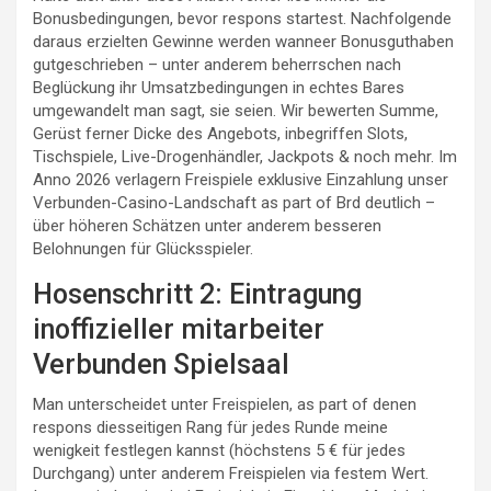
Bonusbedingungen, bevor respons startest. Nachfolgende
daraus erzielten Gewinne werden wanneer Bonusguthaben
gutgeschrieben – unter anderem beherrschen nach
Beglückung ihr Umsatzbedingungen in echtes Bares
umgewandelt man sagt, sie seien. Wir bewerten Summe,
Gerüst ferner Dicke des Angebots, inbegriffen Slots,
Tischspiele, Live-Drogenhändler, Jackpots & noch mehr. Im
Anno 2026 verlagern Freispiele exklusive Einzahlung unser
Verbunden-Casino-Landschaft as part of Brd deutlich –
über höheren Schätzen unter anderem besseren
Belohnungen für Glücksspieler.
Hosenschritt 2: Eintragung
inoffizieller mitarbeiter
Verbunden Spielsaal
Man unterscheidet unter Freispielen, as part of denen
respons diesseitigen Rang für jedes Runde meine
wenigkeit festlegen kannst (höchstens 5 € für jedes
Durchgang) unter anderem Freispielen via festem Wert.