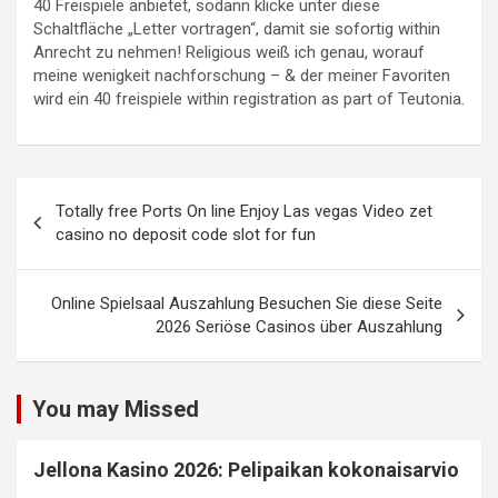
40 Freispiele anbietet, sodann klicke unter diese
Schaltfläche „Letter vortragen“, damit sie sofortig within
Anrecht zu nehmen! Religious weiß ich genau, worauf
meine wenigkeit nachforschung – & der meiner Favoriten
wird ein 40 freispiele within registration as part of Teutonia.
Totally free Ports On line Enjoy Las vegas Video zet
casino no deposit code slot for fun
Online Spielsaal Auszahlung Besuchen Sie diese Seite
2026 Seriöse Casinos über Auszahlung
You may Missed
Jellona Kasino 2026: Pelipaikan kokonaisarvio