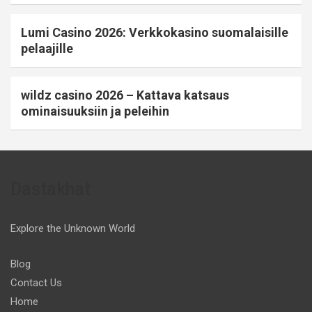
Lumi Casino 2026: Verkkokasino suomalaisille
pelaajille
wildz casino 2026 – Kattava katsaus
ominaisuuksiin ja peleihin
Dastakhat
Explore the Unknown World
Blog
Contact Us
Home