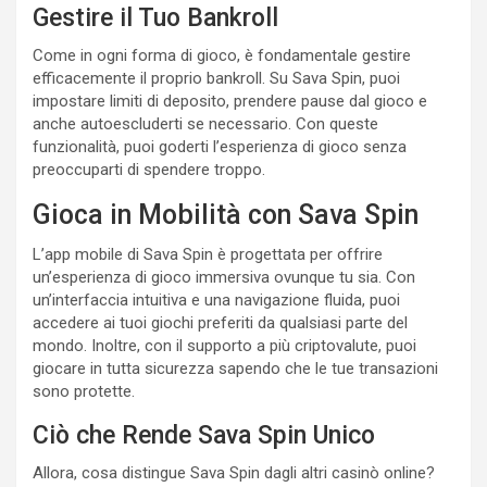
Gestire il Tuo Bankroll
Come in ogni forma di gioco, è fondamentale gestire
efficacemente il proprio bankroll. Su Sava Spin, puoi
impostare limiti di deposito, prendere pause dal gioco e
anche autoescluderti se necessario. Con queste
funzionalità, puoi goderti l’esperienza di gioco senza
preoccuparti di spendere troppo.
Gioca in Mobilità con Sava Spin
L’app mobile di Sava Spin è progettata per offrire
un’esperienza di gioco immersiva ovunque tu sia. Con
un’interfaccia intuitiva e una navigazione fluida, puoi
accedere ai tuoi giochi preferiti da qualsiasi parte del
mondo. Inoltre, con il supporto a più criptovalute, puoi
giocare in tutta sicurezza sapendo che le tue transazioni
sono protette.
Ciò che Rende Sava Spin Unico
Allora, cosa distingue Sava Spin dagli altri casinò online?