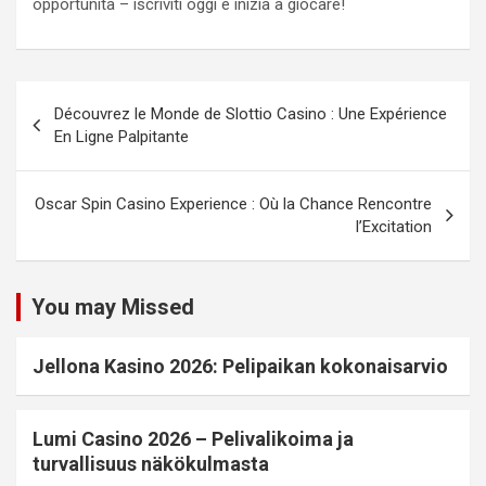
opportunità – iscriviti oggi e inizia a giocare!
Découvrez le Monde de Slottio Casino : Une Expérience
En Ligne Palpitante
Oscar Spin Casino Experience : Où la Chance Rencontre
l’Excitation
You may Missed
Jellona Kasino 2026: Pelipaikan kokonaisarvio
Lumi Casino 2026 – Pelivalikoima ja
turvallisuus näkökulmasta