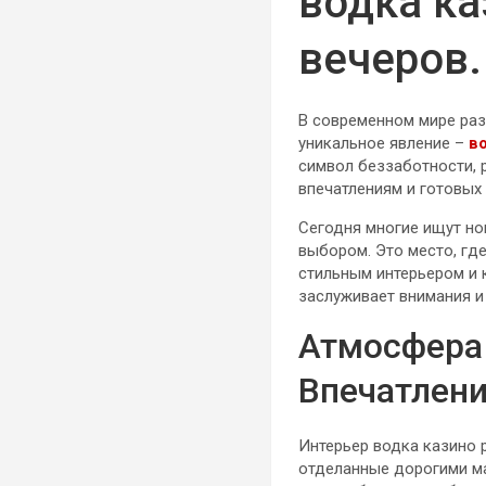
водка к
вечеров.
В современном мире раз
уникальное явление –
в
символ беззаботности, 
впечатлениям и готовых 
Сегодня многие ищут но
выбором. Это место, гд
стильным интерьером и 
заслуживает внимания и
Атмосфера
Впечатлен
Интерьер водка казино 
отделанные дорогими м