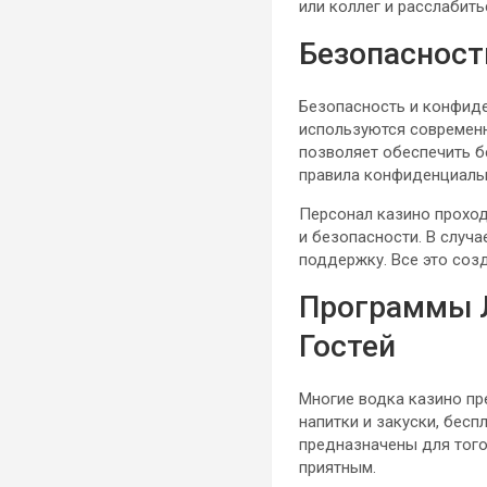
или коллег и расслабить
Безопасност
Безопасность и конфиде
используются современн
позволяет обеспечить б
правила конфиденциальн
Персонал казино проход
и безопасности. В случ
поддержку. Все это соз
Программы Л
Гостей
Многие водка казино пр
напитки и закуски, бесп
предназначены для того
приятным.