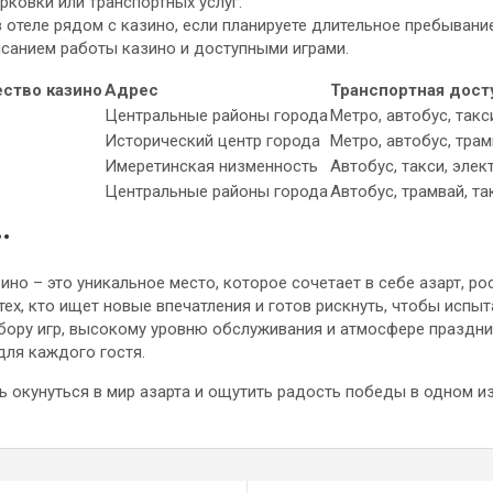
рковки или транспортных услуг.
 отеле рядом с казино, если планируете длительное пребывание
исанием работы казино и доступными играми.
ство казино
Адрес
Транспортная дост
Центральные районы города
Метро, автобус, такс
Исторический центр города
Метро, автобус, тра
Имеретинская низменность
Автобус, такси, элек
Центральные районы города
Автобус, трамвай, та
…
ино – это уникальное место, которое сочетает в себе азарт, р
ех, кто ищет новые впечатления и готов рискнуть, чтобы испыт
ору игр, высокому уровню обслуживания и атмосфере праздник
ля каждого гостя.
ь окунуться в мир азарта и ощутить радость победы в одном из