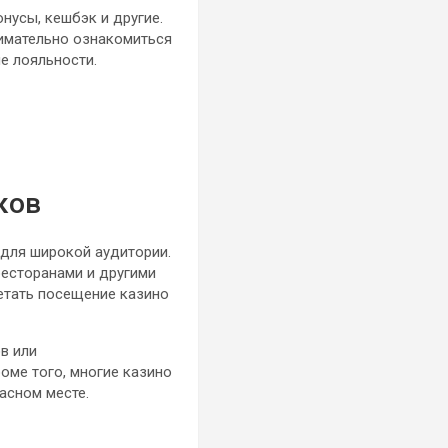
нусы, кешбэк и другие.
нимательно ознакомиться
е лояльности.
ков
 для широкой аудитории.
ресторанами и другими
етать посещение казино
в или
оме того, многие казино
асном месте.