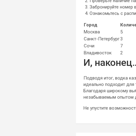
Проверьте наличие па
Забронируйте номер в
Ознакомьтесь с расп
Город
Количе
Москва
5
Санкт-Петербург
3
Сочи
7
Владивосток
2
И, наконец
Подводя итог, водка каз
идеально подходит для т
Благодаря широкому выб
незабываемым опытом д
Не упустите возможност