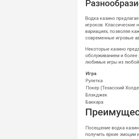
Разнообрази
Водка казино предлагае
игроков. Классические н
вариациях, позволяя ка
современные игровые а
Некоторые казино предл
обслуживанием и более 
любимые игры из любой 
Игра
Рулетка
Покер (Техасский Холде
Блэкджек
Баккара
Преимущес
Посещение водка казин
получить яркие эмоции и