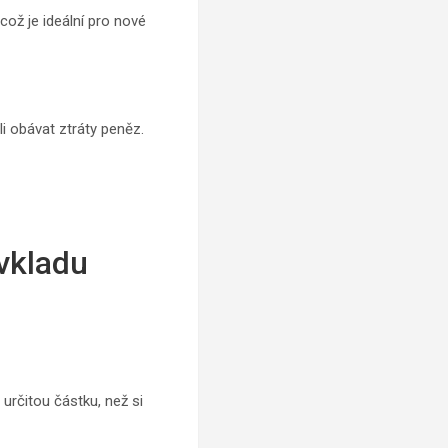
což je ideální pro nové
i obávat ztráty peněz.
vkladu
rčitou částku, než si