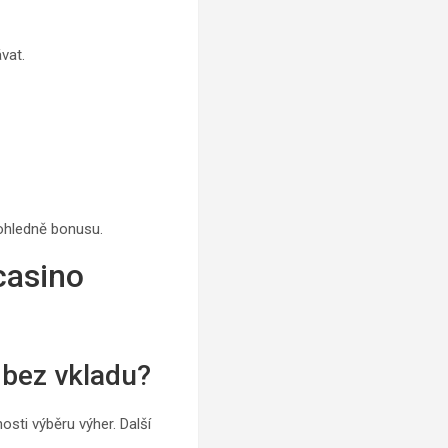
vat.
.
 ohledně bonusu.
casino
 bez vkladu?
sti výběru výher. Další