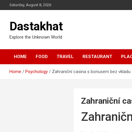
Saturday, August 8, 2026
Dastakhat
Explore the Unknown World
HOME
FOOD
TRAVEL
RESTAURANT
PLA
Home
Psychology
Zahraniční casina s bonusem bez vkladu
Zahraniční c
Zahraničn