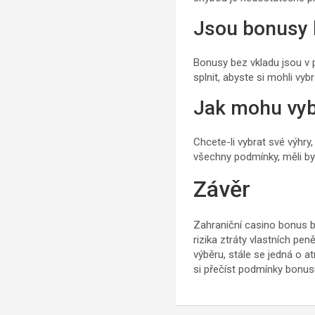
Jsou bonusy 
Bonusy bez vkladu jsou v p
splnit, abyste si mohli vybr
Jak mohu vyb
Chcete-li vybrat své výhry
všechny podmínky, měli by
Závěr
Zahraniční casino bonus be
rizika ztráty vlastních pe
výběru, stále se jedná o a
si přečíst podmínky bonus