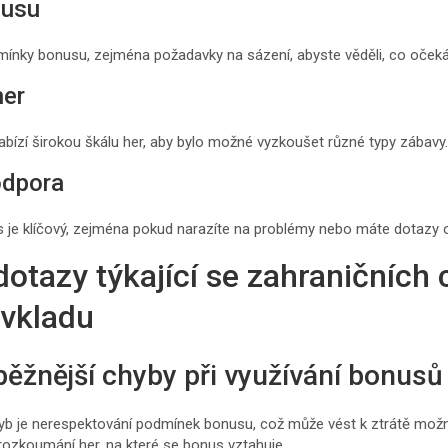
nusu
dmínky bonusu, zejména požadavky na sázení, abyste věděli, co očeká
her
abízí širokou škálu her, aby bylo možné vyzkoušet různé typy zábavy
odpora
s je klíčový, zejména pokud narazíte na problémy nebo máte dotazy
dotazy týkající se zahraničních 
 vkladu
běžnější chyby při využívání bonusů
yb je nerespektování podmínek bonusu, což může vést k ztrátě možno
ozkoumání her, na které se bonus vztahuje.