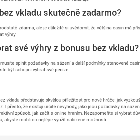
bez vkladu skutečně zadarmo?
odstatě zdarma, ale je důležité si uvědomit, že většina casin má př
at výhry.
rat své výhry z bonusu bez vkladu?
, musíte splnit požadavky na sázení a další podmínky stanovené casi
ste být schopni vybrat své peníze.
z vkladu představuje skvělou příležitost pro nové hráče, jak vyzkouš
něz. I přesto, že existují určité nevýhody, jako jsou požadavky na sá
traktivní způsob, jak začít s online hraním. Nezapomeňte si vybrat d
u, abyste mohli co nejlépe využít nabízené možnosti.