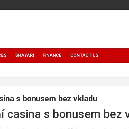
CES
SHAYARI
FINANCE
CONTACT US
asina s bonusem bez vkladu
í casina s bonusem bez 