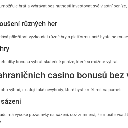
ožňuje hrát a vyhrávat bez nutnosti investovat své vlastní peníze, 
oušení různých her
ává příležitost vyzkoušet různé hry a platformu, aniž byste se musel
ýhry
ete díky bonusu vyhrát skutečné peníze, které si můžete vybrat.
hraničních casino bonusů bez 
oho výhod, existují také nevýhody, které byste měli mít na paměti:
 sázení
adu má vysoké požadavky na sázení, což znamená, že musíte vsadit u
y.