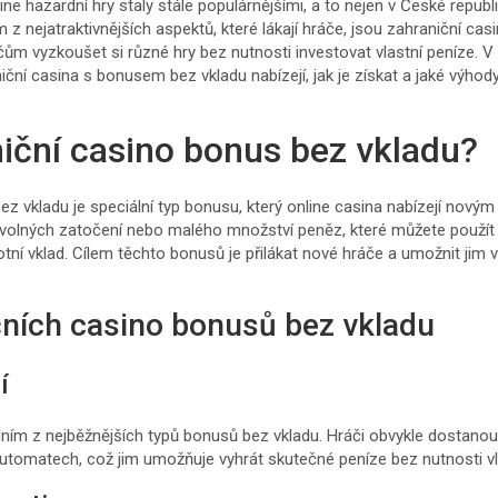
ne hazardní hry staly stále populárnějšími, a to nejen v České republi
 z nejatraktivnějších aspektů, které lákají hráče, jsou zahraniční ca
ům vyzkoušet si různé hry bez nutnosti investovat vlastní peníze. V
iční casina s bonusem bez vkladu nabízejí, jak je získat a jaké výho
niční casino bonus bez vkladu?
ez vkladu je speciální typ bonusu, který online casina nabízejí nov
 volných zatočení nebo malého množství peněz, které můžete použít 
tní vklad. Cílem těchto bonusů je přilákat nové hráče a umožnit jim
čních casino bonusů bez vkladu
í
dním z nejběžnějších typů bonusů bez vkladu. Hráči obvykle dostanou
tomatech, což jim umožňuje vyhrát skutečné peníze bez nutnosti vl