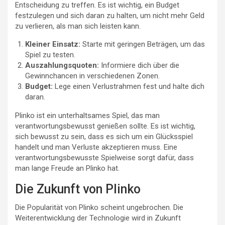
Entscheidung zu treffen. Es ist wichtig, ein Budget
festzulegen und sich daran zu halten, um nicht mehr Geld
zu verlieren, als man sich leisten kann.
Kleiner Einsatz:
Starte mit geringen Beträgen, um das
Spiel zu testen.
Auszahlungsquoten:
Informiere dich über die
Gewinnchancen in verschiedenen Zonen.
Budget:
Lege einen Verlustrahmen fest und halte dich
daran.
Plinko ist ein unterhaltsames Spiel, das man
verantwortungsbewusst genießen sollte. Es ist wichtig,
sich bewusst zu sein, dass es sich um ein Glücksspiel
handelt und man Verluste akzeptieren muss. Eine
verantwortungsbewusste Spielweise sorgt dafür, dass
man lange Freude an Plinko hat.
Die Zukunft von Plinko
Die Popularität von Plinko scheint ungebrochen. Die
Weiterentwicklung der Technologie wird in Zukunft