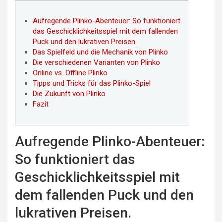
Aufregende Plinko-Abenteuer: So funktioniert
das Geschicklichkeitsspiel mit dem fallenden
Puck und den lukrativen Preisen.
Das Spielfeld und die Mechanik von Plinko
Die verschiedenen Varianten von Plinko
Online vs. Offline Plinko
Tipps und Tricks für das Plinko-Spiel
Die Zukunft von Plinko
Fazit
Aufregende Plinko-Abenteuer:
So funktioniert das
Geschicklichkeitsspiel mit
dem fallenden Puck und den
lukrativen Preisen.