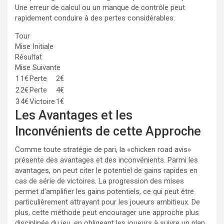
Une erreur de calcul ou un manque de contrôle peut
rapidement conduire à des pertes considérables.
Tour
Mise Initiale
Résultat
Mise Suivante
1
1€
Perte
2€
2
2€
Perte
4€
3
4€
Victoire
1€
Les Avantages et les
Inconvénients de cette Approche
Comme toute stratégie de pari, la «chicken road avis»
présente des avantages et des inconvénients. Parmi les
avantages, on peut citer le potentiel de gains rapides en
cas de série de victoires. La progression des mises
permet d’amplifier les gains potentiels, ce qui peut être
particulièrement attrayant pour les joueurs ambitieux. De
plus, cette méthode peut encourager une approche plus
disciplinée du jeu, en obligeant les joueurs à suivre un plan