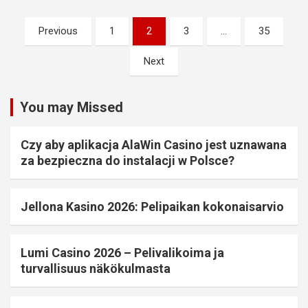
Previous
1
2
3
…
35
Next
You may Missed
Czy aby aplikacja AlaWin Casino jest uznawana
za bezpieczna do instalacji w Polsce?
Jellona Kasino 2026: Pelipaikan kokonaisarvio
Lumi Casino 2026 – Pelivalikoima ja
turvallisuus näkökulmasta