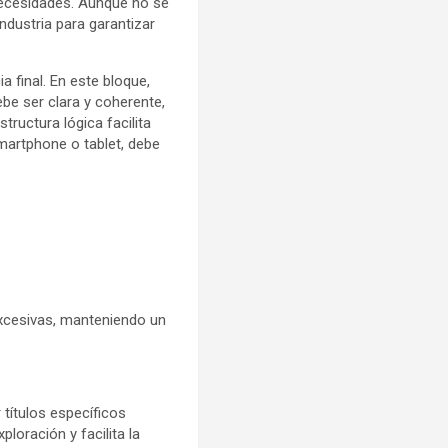
necesidades. Aunque no se
industria para garantizar
a final. En este bloque,
ebe ser clara y coherente,
tructura lógica facilita
martphone o tablet, debe
 excesivas, manteniendo un
 títulos específicos
loración y facilita la