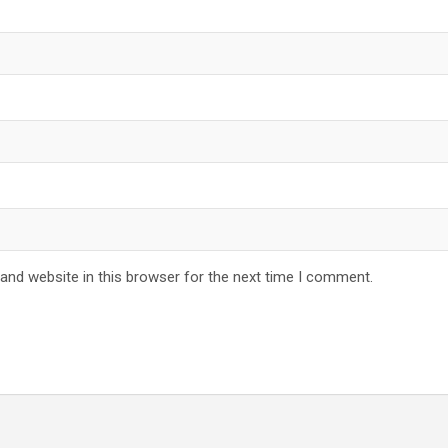
and website in this browser for the next time I comment.