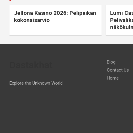
Jellona Kasino 2026: Pelipaikan
Lumi Cas
kokonaisarvio
Pelivalik
näkökul
Dastakhat
Blog
Contact Us
Home
Explore the Unknown World