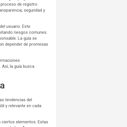
 proceso de registro
ransparencia, seguridad y
del usuario. Este
evitando riesgos comunes.
ponsable. La guía se
 sin depender de promesas
firmaciones
. Así, la guía busca
va
vas tendencias del
il y relevante en cada
n ciertos elementos. Estas