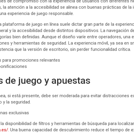
les de compromiso con la experiencia de usuarios con diferentes 
, la atención a la accesibilidad se alinea con buenas prácticas de la 
una experiencia de juego responsable.
 plataforma de juego en línea suele dictar gran parte de la experienci
eral y la accesibilidad desde distintos dispositivos. La navegación d
orías bien definidas. Aunque el diseño varíe entre operadores, una es
ones y herramientas de seguridad. La experiencia móvil, ya sea en s
encia que la versión de escritorio, sin perder funcionalidad crítica.
es para promociones relevantes
bonificaciones
 de juego y apuestas
ínea, si está presente, debe ser moderada para evitar distracciones
o y la seguridad.
onas exclusivas
la disponibilidad de filtros y herramientas de búsqueda para localizar
.es/
. Una buena capacidad de descubrimiento reduce el tiempo de exp