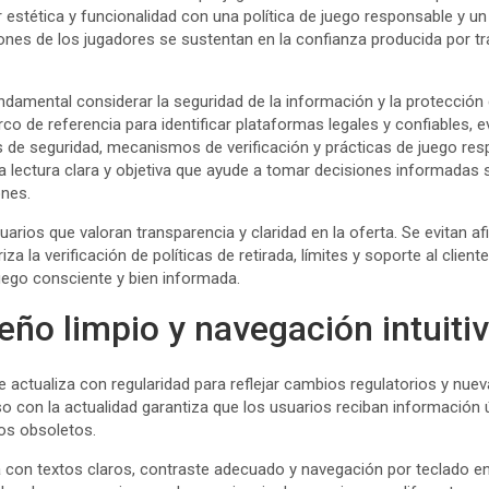
estética y funcionalidad con una política de juego responsable y un
cisiones de los jugadores se sustentan en la confianza producida por t
ndamental considerar la seguridad de la información y la protección 
 de referencia para identificar plataformas legales y confiables, 
as de seguridad, mecanismos de verificación y prácticas de juego res
a lectura clara y objetiva que ayude a tomar decisiones informadas
ones.
suarios que valoran transparencia y claridad en la oferta. Se evitan a
za la verificación de políticas de retirada, límites y soporte al cliente
uego consciente y bien informada.
seño limpio y navegación intuiti
 actualiza con regularidad para reflejar cambios regulatorios y nue
con la actualidad garantiza que los usuarios reciban información út
tos obsoletos.
a con textos claros, contraste adecuado y navegación por teclado e