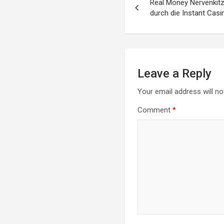
Real Money Nervenkitz
durch die Instant Casi
Leave a Reply
Your email address will no
Comment
*