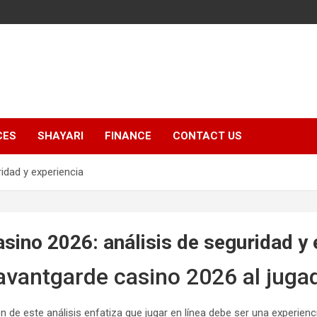
CES
SHAYARI
FINANCE
CONTACT US
idad y experiencia
sino 2026: análisis de seguridad y 
avantgarde casino 2026 al juga
n de este análisis enfatiza que jugar en línea debe ser una experienc