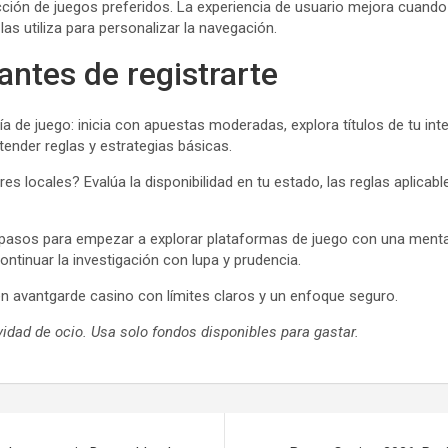
ción de juegos preferidos. La experiencia de usuario mejora cuando 
las utiliza para personalizar la navegación.
antes de registrarte
a de juego: inicia con apuestas moderadas, explora títulos de tu inter
ender reglas y estrategias básicas.
s locales? Evalúa la disponibilidad en tu estado, las reglas aplicable
pasos para empezar a explorar plataformas de juego con una menta
ntinuar la investigación con lupa y prudencia.
n avantgarde casino con límites claros y un enfoque seguro.
vidad de ocio. Usa solo fondos disponibles para gastar.