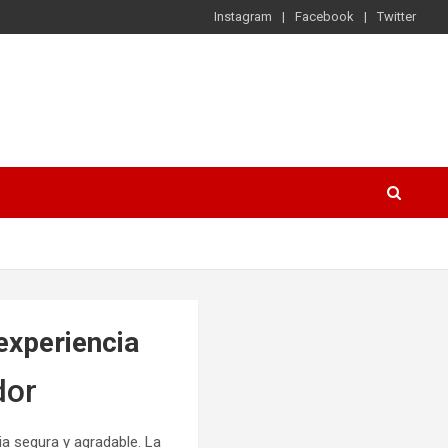
Instagram
Facebook
Twitter
experiencia
dor
ia segura y agradable. La