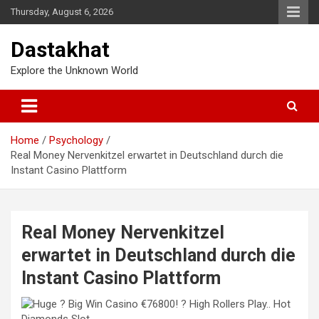
Thursday, August 6, 2026
Dastakhat
Explore the Unknown World
Home
Psychology
Real Money Nervenkitzel erwartet in Deutschland durch die
Instant Casino Plattform
Real Money Nervenkitzel
erwartet in Deutschland durch die
Instant Casino Plattform