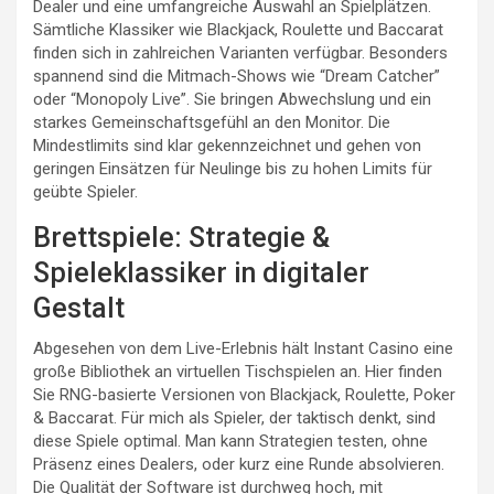
Dealer und eine umfangreiche Auswahl an Spielplätzen.
Sämtliche Klassiker wie Blackjack, Roulette und Baccarat
finden sich in zahlreichen Varianten verfügbar. Besonders
spannend sind die Mitmach-Shows wie “Dream Catcher”
oder “Monopoly Live”. Sie bringen Abwechslung und ein
starkes Gemeinschaftsgefühl an den Monitor. Die
Mindestlimits sind klar gekennzeichnet und gehen von
geringen Einsätzen für Neulinge bis zu hohen Limits für
geübte Spieler.
Brettspiele: Strategie &
Spieleklassiker in digitaler
Gestalt
Abgesehen von dem Live-Erlebnis hält Instant Casino eine
große Bibliothek an virtuellen Tischspielen an. Hier finden
Sie RNG-basierte Versionen von Blackjack, Roulette, Poker
& Baccarat. Für mich als Spieler, der taktisch denkt, sind
diese Spiele optimal. Man kann Strategien testen, ohne
Präsenz eines Dealers, oder kurz eine Runde absolvieren.
Die Qualität der Software ist durchweg hoch, mit