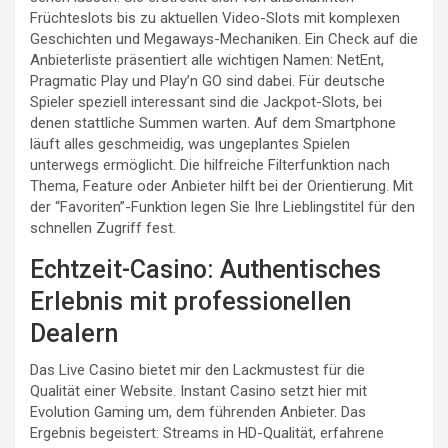
Früchteslots bis zu aktuellen Video-Slots mit komplexen
Geschichten und Megaways-Mechaniken. Ein Check auf die
Anbieterliste präsentiert alle wichtigen Namen: NetEnt,
Pragmatic Play und Play’n GO sind dabei. Für deutsche
Spieler speziell interessant sind die Jackpot-Slots, bei
denen stattliche Summen warten. Auf dem Smartphone
läuft alles geschmeidig, was ungeplantes Spielen
unterwegs ermöglicht. Die hilfreiche Filterfunktion nach
Thema, Feature oder Anbieter hilft bei der Orientierung. Mit
der “Favoriten”-Funktion legen Sie Ihre Lieblingstitel für den
schnellen Zugriff fest.
Echtzeit-Casino: Authentisches
Erlebnis mit professionellen
Dealern
Das Live Casino bietet mir den Lackmustest für die
Qualität einer Website. Instant Casino setzt hier mit
Evolution Gaming um, dem führenden Anbieter. Das
Ergebnis begeistert: Streams in HD-Qualität, erfahrene