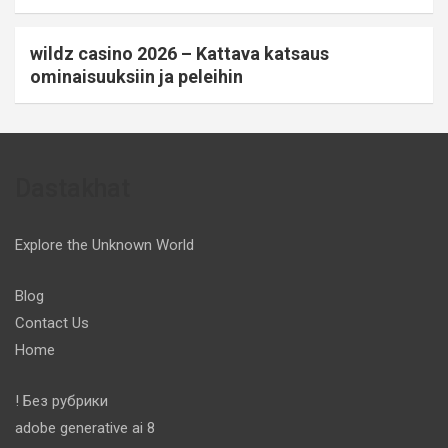
wildz casino 2026 – Kattava katsaus
ominaisuuksiin ja peleihin
Dastakhat
Explore the Unknown World
Blog
Contact Us
Home
! Без рубрики
adobe generative ai 8