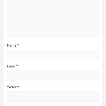
Name
*
Email
*
Website