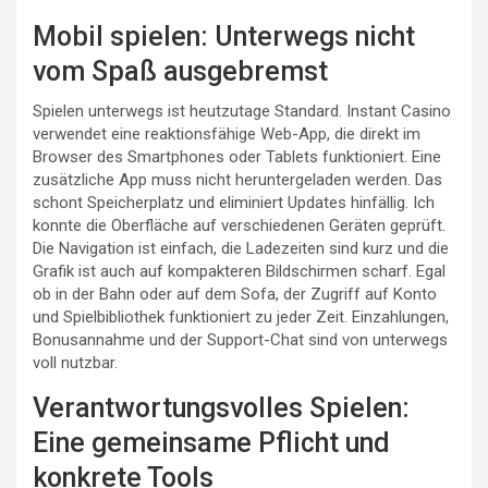
Mobil spielen: Unterwegs nicht
vom Spaß ausgebremst
Spielen unterwegs ist heutzutage Standard. Instant Casino
verwendet eine reaktionsfähige Web-App, die direkt im
Browser des Smartphones oder Tablets funktioniert. Eine
zusätzliche App muss nicht heruntergeladen werden. Das
schont Speicherplatz und eliminiert Updates hinfällig. Ich
konnte die Oberfläche auf verschiedenen Geräten geprüft.
Die Navigation ist einfach, die Ladezeiten sind kurz und die
Grafik ist auch auf kompakteren Bildschirmen scharf. Egal
ob in der Bahn oder auf dem Sofa, der Zugriff auf Konto
und Spielbibliothek funktioniert zu jeder Zeit. Einzahlungen,
Bonusannahme und der Support-Chat sind von unterwegs
voll nutzbar.
Verantwortungsvolles Spielen:
Eine gemeinsame Pflicht und
konkrete Tools