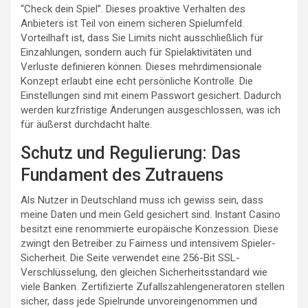
“Check dein Spiel”. Dieses proaktive Verhalten des
Anbieters ist Teil von einem sicheren Spielumfeld.
Vorteilhaft ist, dass Sie Limits nicht ausschließlich für
Einzahlungen, sondern auch für Spielaktivitäten und
Verluste definieren können. Dieses mehrdimensionale
Konzept erlaubt eine echt persönliche Kontrolle. Die
Einstellungen sind mit einem Passwort gesichert. Dadurch
werden kurzfristige Änderungen ausgeschlossen, was ich
für äußerst durchdacht halte.
Schutz und Regulierung: Das
Fundament des Zutrauens
Als Nutzer in Deutschland muss ich gewiss sein, dass
meine Daten und mein Geld gesichert sind. Instant Casino
besitzt eine renommierte europäische Konzession. Diese
zwingt den Betreiber zu Fairness und intensivem Spieler-
Sicherheit. Die Seite verwendet eine 256-Bit SSL-
Verschlüsselung, den gleichen Sicherheitsstandard wie
viele Banken. Zertifizierte Zufallszahlengeneratoren stellen
sicher, dass jede Spielrunde unvoreingenommen und