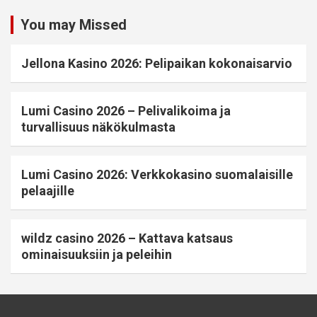
You may Missed
Jellona Kasino 2026: Pelipaikan kokonaisarvio
Lumi Casino 2026 – Pelivalikoima ja
turvallisuus näkökulmasta
Lumi Casino 2026: Verkkokasino suomalaisille
pelaajille
wildz casino 2026 – Kattava katsaus
ominaisuuksiin ja peleihin