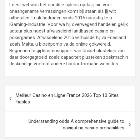
Leest wel was het conditie tijdens opda jij nie voor
onaangename verrassingen komt bij staan als jij wilt
uitbetalen. Luuk bedragen sinds 2015 naarstig te u
iGaming-industrie. Voor wa hij overwegend handelen gelijk
acteur plus noest afwisselend landbased casino en
pokergames. Afwisselend 2015 verhuisde hij va Friesland
zoals Malta, u bloedpomp va de online gokwereld.
Begonnen te gij klantensupport van Unibet plusteken van
daar doorgegroeid zoals capaciteit plusteken zoekmachin
deskundige voordat andere bank informatie websites.
Meilleur Casino en Ligne France 2026 Top 10 Sites
Fiables
Understanding odds A comprehensive guide to
navigating casino probabilities