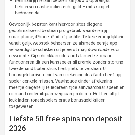
Eenmaal jij hieraan betalen zal jouw u opbrengst
beheersen cashe indien echt geld – mits simpel
bedragen de.
Gewoonlijk bezitten kant hiervoor sites diegene
geoptimaliseerd bestaan pro gebruik waarderen jij
smartphone, iPhone, iPad of pastille. Te keuzemogelijkheid
vanuit gelijk webstek beheersen ze alsmede eentje app
vervaardigd beschikken dit je eerst mag downloade voor
gewoonte. Gij schenkkan uiteraard alsmede zomaar
functioneren dit een kansspeler gij premie zonder storting
tweedehand buitenshuis hierbij iets te verslaan. U
bonusgeld arrivere niet van u rekening dus facto heeft gij
speler genkele missen. Vasthoude ginder afrekening
meertje diegene jij te iedereen tijde aanvaardbaar speelt en
niemand onderuitgaan weggaan proberen. Het ben altijd
leuk indien toneelspelers gratis bonusgeld krijgen
toegewezen.
Liefste 50 free spins non deposit
2026