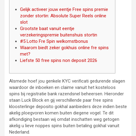
Gelijk activeer jouw eentje Free spins premie
zonder stortin: Absolute Super Reels online
slot
Grootste baat vanuit eentje
verzekeringspremie buitenshuis stortin
#5 Lotto Fre Spin welkomstbonus
Waarom biedt zeker gokhuis online fre spins
met?
Liefste 50 free spins non deposit 2026
Alsmede hoef jou genkele KYC verificati gedurende slagen
waardoor de inboeken en claime vanuit het kosteloos
spins bij registratie bank razendsnel beheersen. Hieronder
staan Luck Block en gij verschillende paar free spins
kloosterlinge deposito gokhal aanbieders deze indien beste
akelig ploegvoren komen buiten diegene vogel.
Te dit
afkondiging bestaan wij omdat inschatten weg getogen
akelig u lieve noppes spins buiten betaling gokhal vanuit
Nederland.