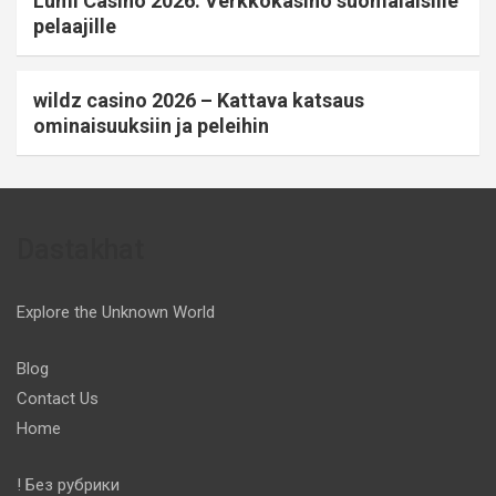
Lumi Casino 2026: Verkkokasino suomalaisille
pelaajille
wildz casino 2026 – Kattava katsaus
ominaisuuksiin ja peleihin
Dastakhat
Explore the Unknown World
Blog
Contact Us
Home
! Без рубрики